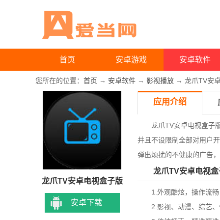
首页
安卓游戏
安卓软件
您所在的位置：
首页
→
安卓软件
→
影视播放
→ 龙爪TV安卓电
应用介绍
龙爪TV安卓电视盒子版
并且不设限制全部对用户开
弹出烦扰的不健康的广告，
龙爪TV安卓电视盒
龙爪TV安卓电视盒子版
1.外观酷炫，操作流畅
安卓下载
2.影视、动漫、综艺、