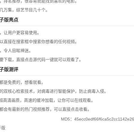
，排名推荐，很容易就能找到喜欢的电影。
几万集，综艺节目几十个。
子版亮点
，让用户更容易使用。
以直接在搜索框中搜索你想看的任何视频。
，令人目眩神迷。
要下载，直接点击源代码一键就可以观看了。
子版测评
都是免费的，想看就看。
的双核心检索技术，对病毒进行智能保护，防止病毒入侵。
的超高清画质，高速的缓冲加载，让你可以在线观看。
都会有最新的热门视频推荐，可以直接点击收看。
MD5：45ecc0edf66f6ca5c2cc1142e26
子版