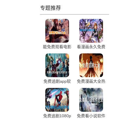
专题推荐
能免费观看电影
看漫画永久免费
电视剧的app推
软件合集推荐
荐
免费追剧app软
免费漫画大全热
件大全最新推荐
门最新推荐
免费追剧1080p
免费看小说软件
蓝光影视软件大
大全前十排行推
全最新推荐
荐