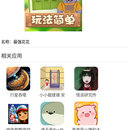
名称：最强花花
相关应用
行星吞噬
小小裁缝铺 安
怪谈研究所
卓版
地铁跑酷铁铲
虚无鱼BasPi
美食家小猪的大