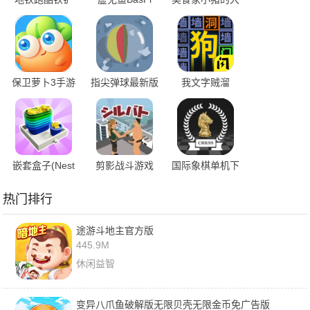
vip版
1.1.5汉化版
冒险 最新版
保卫萝卜3手游
指尖弹球最新版
我文字贼溜
嵌套盒子(Nest
剪影战斗游戏
国际象棋单机下
The Box)
载手机版
热门排行
途游斗地主官方版
445.9M
休闲益智
变异八爪鱼破解版无限贝壳无限金币免广告版